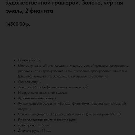
художественной гравюрой. Золото, чёрная
эмаль, 2 фианита
14500,00
р.
КУПИТЬ
Ручная работа
Многоступенчатый цикл создания художественной гравюры: лакирование,
рисовка кистью, гравирование иглой, травление, гравирование штихелем
(резцом), глянцевание, разделка, никелирование, золочение.
Основа: латунь
Золото 999 пробы (гальваническое покрытие)
Инкрустация ювелирной эмалью
Художественная гравюра
Ручка украшена большими чёрными фианитами на колпачке и с тыльной
стороны
Стержни подходят от Паркера, либо аналоги (длина стержня 99 мм)
Ручка увесистая, приятно лежит в руке.
Длина ручки: 156 мм
Диаметр ручки: 13 мм