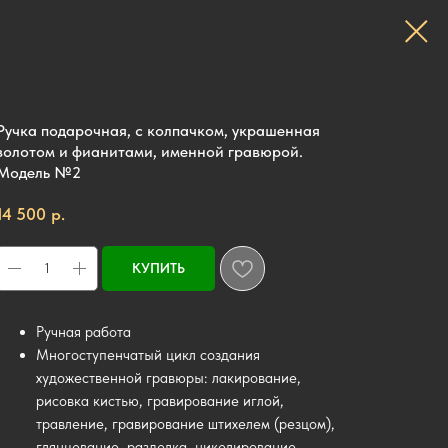
Ручка подарочная, с колпачком, украшенная
золотом и фианитами, именной гравюрой.
Модель №2
р.
14 500
КУПИТЬ
Ручная работа
Многоступенчатый цикл создания
художественной гравюры: лакирование,
рисовка кистью, гравирование иглой,
травление, гравирование штихелем (резцом),
глянцевание, разделка, никелирование,